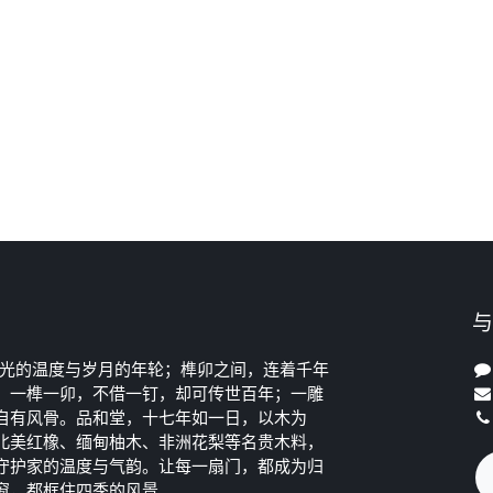
与
光的温度与岁月的年轮；榫卯之间，连着千年
。一榫一卯，不借一钉，却可传世百年；一雕
自有风骨。品和堂，十七年如一日，以木为
北美红橡、缅甸柚木、非洲花梨等名贵木料，
守护家的温度与气韵。让每一扇门，都成为归
窗，都框住四季的风景。