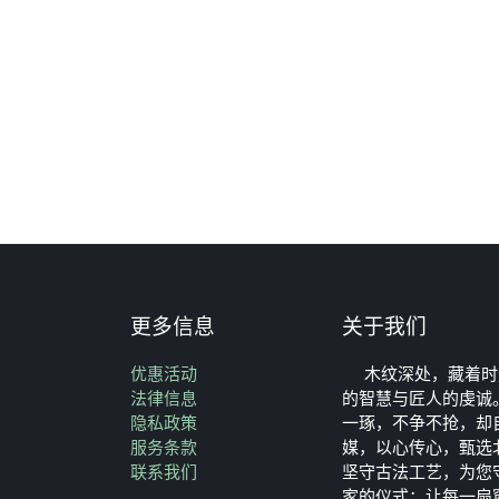
更多信息
关于我们
优惠活动
木纹深处，藏着时
法律信息
的智慧与匠人的虔诚
‎隐私政策‎
一琢，不争不抢，却
服务条款
媒，以心传心，甄选
联系我们
坚守古法工艺，为您
家的仪式；让每一扇