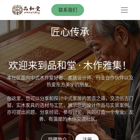
联系我们
匠心传承
欢迎来到品和堂 · 木作雅集！
本社区面向中式木作爱好者、家居设计师、行业合作伙伴以及
热爱东方美学的朋友。
在这里，您可以分享和探讨中式家居的营造之道，交流仿古门
窗、实木家具的选材与工艺，展示您的设计作品与实景案例。
亦可提出问题、分享经验、参与讨论，共同打造一个专业、友
善、有温度的木作交流社区。
隐藏简介
注册