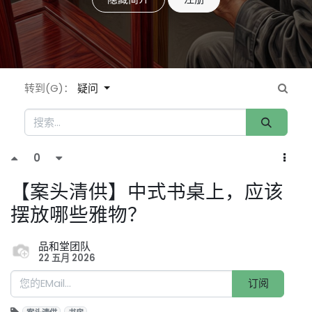
转到(G)：
疑问
0
【案头清供】中式书桌上，应该
摆放哪些雅物？
品和堂团队
22 五月 2026
订阅