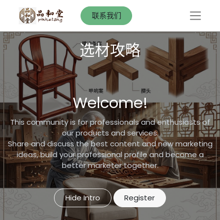
联系我们
选材攻略
Welcome!
This community is for professionals and enthusiasts of
our products and services.
Share and discuss the best content and new marketing
ideas, build your professional profile and become a
better marketer together.
Hide Intro
Register